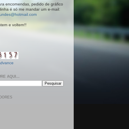
ara encomendas, pedido de gráfico
dinha é só me mandar um e-mail:
gundes@hotmail.com
em e voltem!!
Advance
RE AQUI...
DORES