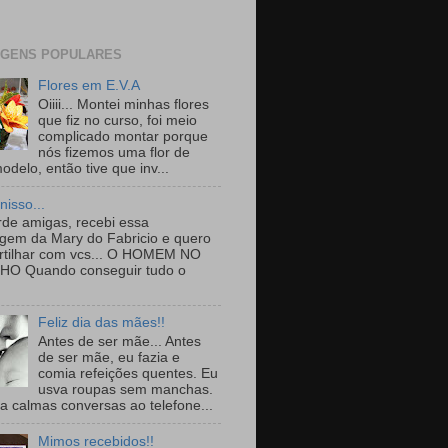
GENS POPULARES
Flores em E.V.A
Oiiii... Montei minhas flores
que fiz no curso, foi meio
complicado montar porque
nós fizemos uma flor de
delo, então tive que inv...
nisso...
rde amigas, recebi essa
em da Mary do Fabricio e quero
tilhar com vcs... O HOMEM NO
HO Quando conseguir tudo o
Feliz dia das mães!!
Antes de ser mãe... Antes
de ser mãe, eu fazia e
comia refeições quentes. Eu
usva roupas sem manchas.
ha calmas conversas ao telefone...
Mimos recebidos!!