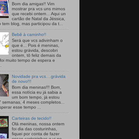
Bom dia amigas!! Vim
mostrar pra vcs uns mimos
que recebi ontem... Aqui un
cartão de Natal da Jéssica,
 tem blog, mas participou da t...
Bebê à caminho!!
Será que vcs adivinham o
que é... Pois é meninas,
estou grávida, descobri
ontem, tô feliz demais da
 foi muito tempo de espera e
.
Novidade pra vcs....grávida
de novo!!!
Bom dia meninas!!! Bom,
essa notícia eu já sabia a
um bom tempo, já estou
 semanas, 4 meses completos...
sperar esse tempo ...
Carteiras de tecido!!
Olá meninas, nossa ontem
foi dia das costurinhas,
fiquei por conta de fazer
essas carteirinhas q vi no