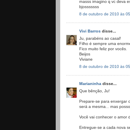
masss imagino q vc deva es
bjosssssss
8 de outubro de 2010 às 0
Vivi Barros
disse...
Ju, parabéns ao casal!
Filho é sempre uma enorm
Fico muito feliz por vocês.
Beijos
Viviane
8 de outubro de 2010 às 0
Marianinha
disse...
Que bênção, Ju!
Prepare-se para enxergar 
será a mesma... mas posso gara
Você vai conhecer o amor 
Entregue-se a cada nova se