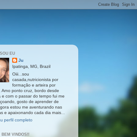
SOU EU
Ju
Ipatinga, MG, Brazil
Oiii...sou
casada,nutricionista por
formação e arteira por
. Amo ponto cruz, bordo desde
a e com o passar do tempo fui me
içoando, gosto de aprender de
agora estou me aventurando nas
as e apaixonando cada dia mais...
u perfil completo
 BEM VINDOS!!