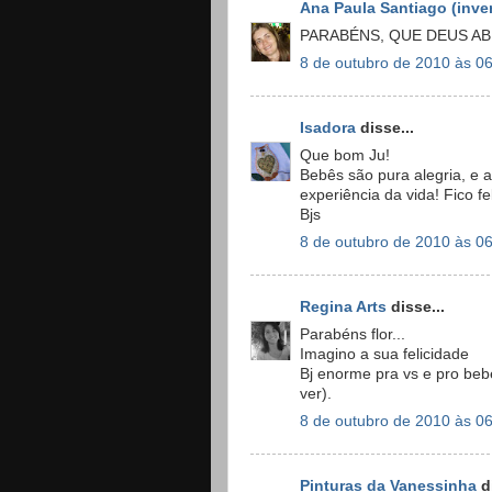
Ana Paula Santiago (inv
PARABÉNS, QUE DEUS AB
8 de outubro de 2010 às 0
Isadora
disse...
Que bom Ju!
Bebês são pura alegria, e a
experiência da vida! Fico fel
Bjs
8 de outubro de 2010 às 0
Regina Arts
disse...
Parabéns flor...
Imagino a sua felicidade
Bj enorme pra vs e pro bebe
ver).
8 de outubro de 2010 às 0
Pinturas da Vanessinha
di