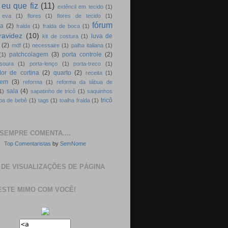
eu que fiz
(11)
extêncil em tecido
(1)
 eva
(1)
flores
(1)
flores de tecido
(1)
fórum
ia
(2)
fralda
(1)
fralda de boca
(1)
ravidez
(10)
luva de
kit de costura
(1)
(2)
mdf
(1)
necessaire
(1)
palha italiana
(1)
patchcolagem
(3)
porta controle
(2)
(1)
soura
(1)
porta-lenço
(1)
porta-treco
(1)
or de cortina
(2)
quarto
(2)
receita
(1)
gem
(3)
reforma
(1)
reforma da tábua de
sala
(4)
1)
sapatinho de tricô
(1)
saquinhos
tricô
pa de bebê
(1)
tags
(1)
toalha fralda
(1)
SEMPRE COMENTA....
Top Comentaristas
by
SemNome
 DE VISUALIZAÇÕES DE PÁGINA
ESTE MIMO COM VOCÊ!