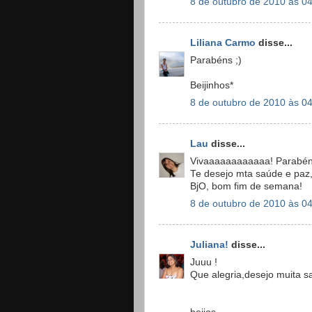
8 de outubro de 2010 às 0
Liliana Carmo
disse...
Parabéns ;)
Beijinhos*
8 de outubro de 2010 às 0
Lau
disse...
Vivaaaaaaaaaaaa! Parabén
Te desejo mta saúde e paz, 
BjO, bom fim de semana!
8 de outubro de 2010 às 0
Juliana!
disse...
Juuu !
Que alegria,desejo muita s