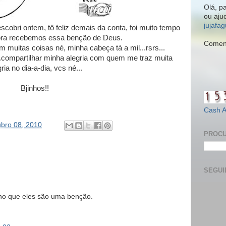
Olá, p
ou aju
jujafa
scobri ontem, tô feliz demais da conta, foi muito tempo
ora recebemos essa benção de Deus.
Coment
muitas coisas né, minha cabeça tá a mil...rsrs...
..compartilhar minha alegria com quem me traz muita
ria no dia-a-dia, vcs né...
Bjinhos!!
Cash 
tubro 08, 2010
PROCU
SEGUI
ho que eles são uma benção.