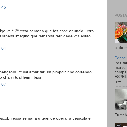
4:45
POSTA
igo vc é 2ª essa semana que faz esse anuncio.. rsrs
 Parabéns imagino que tamanha felicidade vcs estão
cada mo
5:04
Pense 
Boa ta
mensag
 benção!!! Vc vai amar ter um pimpolhinho correndo
compar
ESPEL
 chá virtual hein!! bjus
que...
5:07
Eu tin
escobri essa semana q terei de operar a vesícula e