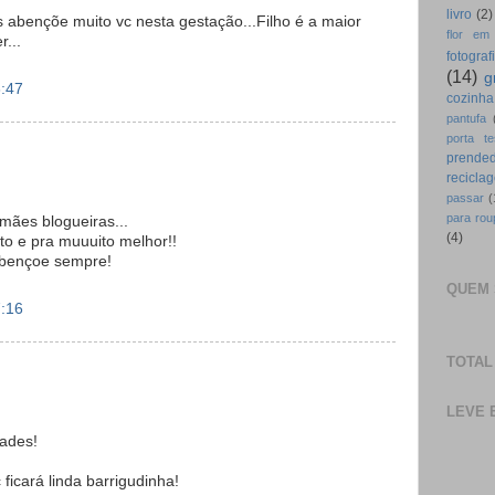
livro
(2)
abençõe muito vc nesta gestação...Filho é a maior
flor em
...
fotograf
(14)
g
6:47
cozinha
pantufa
porta te
prended
recicla
passar
(
para rou
mães blogueiras...
(4)
to e pra muuuito melhor!!
Abençoe sempre!
QUEM 
7:16
TOTAL
LEVE 
dades!
ficará linda barrigudinha!