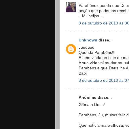
Parabéns querida que Deus 
beção que podemos receber
...Mil beijos...
8 de outubro de 2010 às 0
Unknown
disse...
Juuuuuu
Querida Parabéns!!!
E bem vinda ao time de ma
A sua vida vai mudar muuui
Parabéns e que Deus lhe 
Babi
8 de outubro de 2010 às 0
Anônimo disse...
Glória a Deus!
Parabéns, Ju, muitas felici
Que notícia maravilhosa, vc 