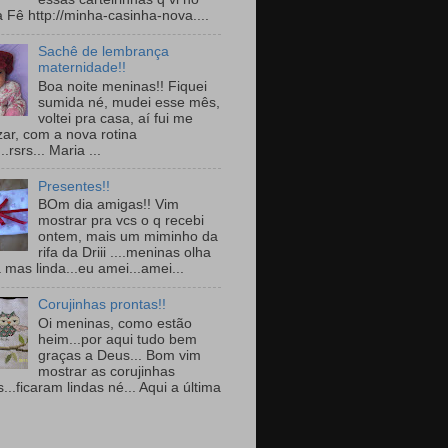
a Fê http://minha-casinha-nova....
Sachê de lembrança
maternidade!!
Boa noite meninas!! Fiquei
sumida né, mudei esse mês,
voltei pra casa, aí fui me
zar, com a nova rotina
..rsrs... Maria ...
Presentes!!
BOm dia amigas!! Vim
mostrar pra vcs o q recebi
ontem, mais um miminho da
rifa da Driii ....meninas olha
 mas linda...eu amei...amei...
Corujinhas prontas!!
Oi meninas, como estão
heim...por aqui tudo bem
graças a Deus... Bom vim
mostrar as corujinhas
...ficaram lindas né... Aqui a última