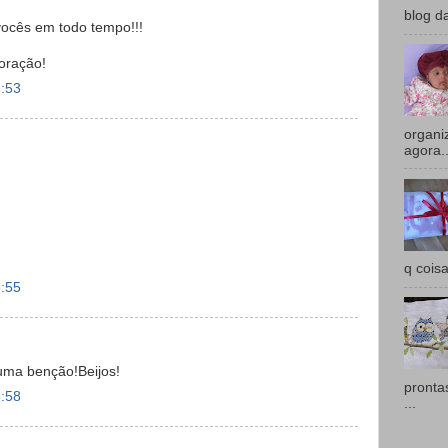
blog d
ocês em todo tempo!!!
oração!
5:53
organi
agora..
q coisa
5:55
uma benção!Beijos!
prontas
5:58
...