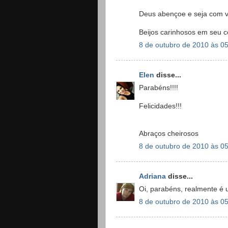
Deus abençoe e seja com v
Beijos carinhosos em seu c
8 de outubro de 2010 às 0
Elen
disse...
Parabéns!!!!
Felicidades!!!
Abraços cheirosos
8 de outubro de 2010 às 0
Adriana
disse...
Oi, parabéns, realmente é 
8 de outubro de 2010 às 0