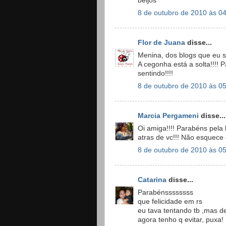
beijos
8 de outubro de 2010 às 0
Flor de Juana
disse...
Menina, dos blogs que eu s
A cegonha está a solta!!!!
sentindo!!!!
8 de outubro de 2010 às 0
Marcia Pergameni
disse...
Oi amiga!!!! Parabéns pela
atras de vc!!! Não esquece o
8 de outubro de 2010 às 0
Catarina
disse...
Parabénssssssss
que felicidade em rs
eu tava tentando tb ,mas d
agora tenho q evitar, puxa!