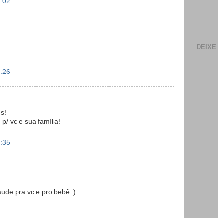
4:02
DEIXE
4:26
s!
p/ vc e sua família!
4:35
aude pra vc e pro bebê :)