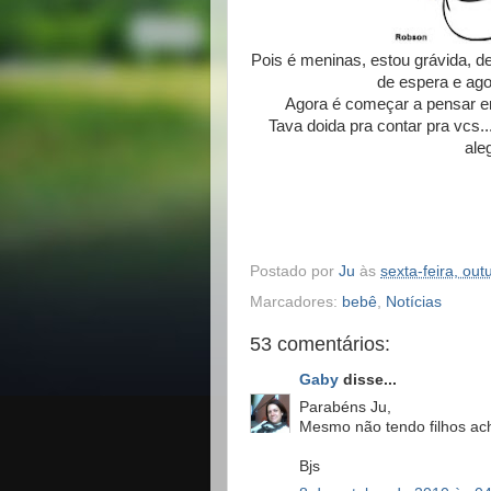
Pois é meninas, estou grávida, de
de espera e ag
Agora é começar a pensar em 
Tava doida pra contar pra vcs.
aleg
Postado por
Ju
às
sexta-feira, ou
Marcadores:
bebê
,
Notícias
53 comentários:
Gaby
disse...
Parabéns Ju,
Mesmo não tendo filhos ac
Bjs