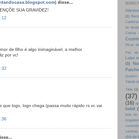
entandocasa.blogspot.com)
disse...
MARC
ENÇÕE SUA GRAVIDEZ!
Adesivo
(1)
Band
6:12
Cadeiras
de tecid
Colcha 
Cozin
Dicas d
mor de filho é algo inimaginável, a melhor
Flor de
iz por vc!
Latas 
Na
(3)
6:32
Patchw
Quadro 
Tabela d
Tilda
(1)
(37)
(16)
ap
 que logo, logo chega (passa muito rápido rs vc vai
bebê
bolo de 
6:36
brigade
customi
camisas 
chá de 
sse...