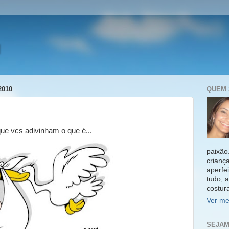
u
2010
QUEM 
ue vcs adivinham o que é...
paixão
crianç
aperfe
tudo, 
costur
Ver me
SEJAM