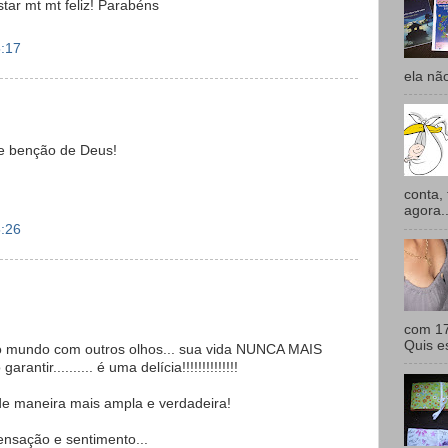
tar mt mt feliz! Parabéns
5:17
ela não
e benção de Deus!
conta,
agora..
5:26
com 17
Quis e
o mundo com outros olhos... sua vida NUNCA MAIS
ntir.......... é uma delícia!!!!!!!!!!!!!!
de maneira mais ampla e verdadeira!
nsação e sentimento...