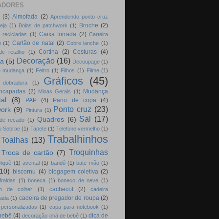
ADORES
(3)
Almofada
(2)
Aprendendo ponto cruz
Broche
(2)
eja
(1)
Bolas de patchwork
(1)
Caixa forrada
(2)
 recicladas
(1)
Carteira
Cartão de natal
(2)
o
(1)
Cobre lanche
(1)
Cortina
(2)
Costuras
(4)
de retalho
(1)
Decoração
(16)
ha
(5)
Decoupage
(1)
e mudança
(1)
Feltro
(1)
Filhos
(1)
Filme
(1)
Gráficos
(45)
 dobradura
(1)
encapadas
(2)
Mudança
Minas Gerais
(1)
tal
(8)
PAP
(4)
Pano de copa
(4)
Ponto cruz
(23)
ork
(9)
Pintura
(1)
Sal
(17)
Quadros
(6)
de recado
(1)
o Sebrae
(1)
Tapete
(1)
Telefone vermelho
(1)
Trabalhinhos
Toalhas
(13)
Troquinhas
Troca de cartão
(7)
liquê
(1)
avental
(1)
bandô
(1)
bate mão
(1)
(10)
biscornu
(4)
blogagem coletiva
(2)
fraldas
(1)
boneca
(1)
boneco de neve
(1)
cachecol
(2)
iro de colher
(1)
cadeira
cadeira de pregador de roupa
(2)
zada
(1)
personalizadas
(1)
capa para notebook
(1)
bebê
(4)
dica de
decoração chá de bebê
(1)