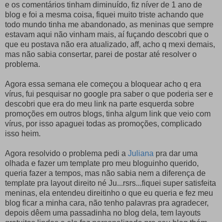
e os comentários tinham diminuído, fiz níver de 1 ano de
blog e foi a mesma coisa, fiquei muito triste achando que
todo mundo tinha me abandonado, as meninas que sempre
estavam aqui não vinham mais, aí fuçando descobri que o
que eu postava não era atualizado, aff, acho q mexi demais,
mas não sabia consertar, parei de postar até resolver o
problema.
Agora essa semana ele começou a bloquear acho q era
vírus, fui pesquisar no google pra saber o que poderia ser e
descobri que era do meu link na parte esquerda sobre
promoções em outros blogs, tinha algum link que veio com
vírus, por isso apaguei todas as promoções, complicado
isso heim.
Agora resolvido o problema pedi a
Juliana
pra dar uma
olhada e fazer um template pro meu bloguinho querido,
queria fazer a tempos, mas não sabia nem a diferença de
template pra layout direito né Ju...rsrs...fiquei super satisfeita
meninas, ela entendeu direitinho o que eu queria e fez meu
blog ficar a minha cara, não tenho palavras pra agradecer,
depois dêem uma passadinha no blog dela, tem layouts