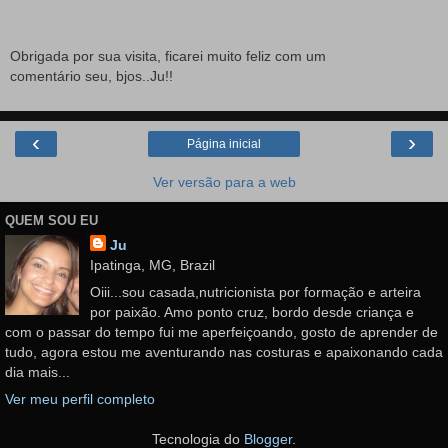
Obrigada por sua visita, ficarei muito feliz com um
comentário seu, bjos..Ju!!
‹
›
Página inicial
Ver versão para a web
QUEM SOU EU
Ju
Ipatinga, MG, Brazil
Oiii...sou casada,nutricionista por formação e arteira
por paixão. Amo ponto cruz, bordo desde criança e
com o passar do tempo fui me aperfeiçoando, gosto de aprender de
tudo, agora estou me aventurando nas costuras e apaixonando cada
dia mais...
Ver meu perfil completo
Tecnologia do
Blogger
.